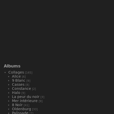
Albums
Collages
[165]
Alice
[6]
9 Blanc
[9]
Casses
[8]
Constance
[2]
Halo
[9]
La peur du noir
[3]
Mer intérieure
[9]
8 Noir
[41]
Oldenburg
[33]
Palissade
[2]