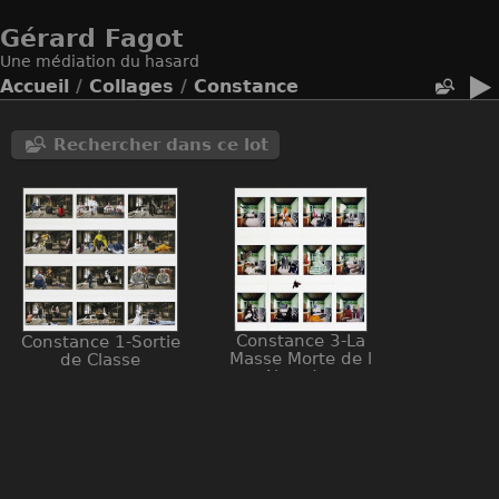
Gérard Fagot
Une médiation du hasard
Accueil
/
Collages
/
Constance
Rechercher dans ce lot
Constance 3-La
Constance 1-Sortie
Masse Morte de l
de Classe
Abandon